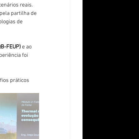
enários reais. 
ela partilha de 
ologias de 
QB-FEUP)
 e ao 
periência foi 
ios práticos 