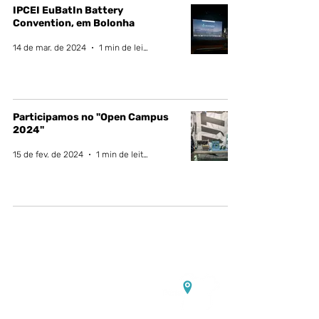
IPCEI EuBatIn Battery
Convention, em Bolonha
14 de mar. de 2024
1 min de leitura
Participamos no "Open Campus
2024"
15 de fev. de 2024
1 min de leitura
Contacte-nos:
Sede:
Rua Dr. Roberto Frias, s/n,
4200-465 Porto, Portugal
Escritórios e laboratórios de
eletroquímica:
PORTIC,
Rua
Arquitecto Lobão Vital, n.º
172,
4200-374
Porto, Portugal