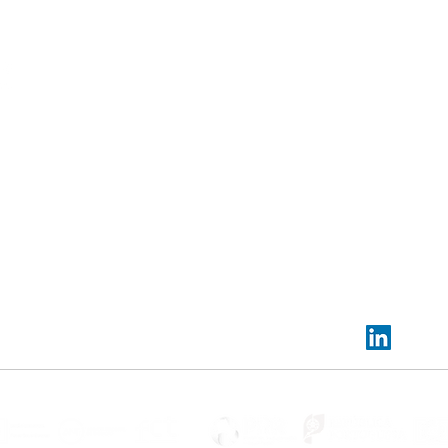
Contacte-nos:
Sede:
Rua Dr. Roberto Frias, s/n,
4200-465 Porto, Portugal
Escritórios e laboratórios de eletroquímica:
PORTIC,
Rua Arquitecto Lobão Vital, n.º 172,
4200-
Porto, Portugal
Laboratórios de eletrónica de potência:
UPTEC 
I, Rua Alfredo Allen n.º 455-461, 4200-135 Porto, P
✉️
info@vgcolab.com
|
📞
+351 936 157 733