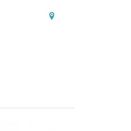
374
Asprela
ortugal