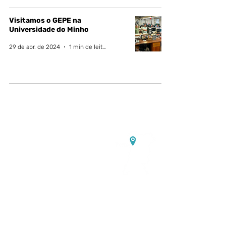
Visitamos o GEPE na
Universidade do Minho
29 de abr. de 2024
1 min de leitura
Contacte-nos:
Sede:
Rua Dr. Roberto Frias, s/n,
4200-465 Porto, Portugal
Escritórios e laboratórios de
eletroquímica:
PORTIC,
Rua
Arquitecto Lobão Vital, n.º
172,
4200-374
Porto, Portugal
Laboratórios de eletrónica de
potência:
UPTEC Asprela I, Rua
Alfredo Allen n.º 455-461,
4200-
135
Porto, Portugal
✉️
info@vgcolab.com
|
📞
+351
936 157 733