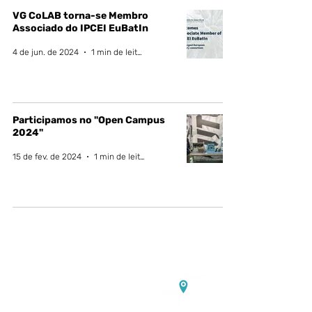
VG CoLAB torna-se Membro
Associado do IPCEI EuBatIn
4 de jun. de 2024
1 min de leitura
Participamos no "Open Campus
2024"
15 de fev. de 2024
1 min de leitura
Contacte-nos:
Sede:
Rua Dr. Roberto Frias, s/n,
4200-465 Porto, Portugal
Escritórios e laboratórios de
eletroquímica:
PORTIC,
Rua
Arquitecto Lobão Vital, n.º
172,
4200-374
Porto, Portugal