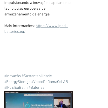
impulsionando a inovação e apoiando as 
tecnologias europeias de 
armazenamento de energia.
Mais informações
: 
https://www.ipcei-
batteries.eu/
#Inovação
#Sustentabilidade
#EnergyStorage
#VascoDaGamaCoLAB
#IPCEIEuBatIn
#Baterias