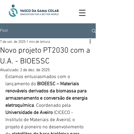
Post
7 de set. de 2025
1 min de leitura
Novo projeto PT2030 com a
U.A. - BIOESSC
Atualizado:
2 de dez. de 2025
Estamos entusiasmados com o 
lançamento do 
BIOEESC – Materiais 
renováveis derivados da biomassa para 
armazenamento e conversão de energia 
eletroquímica
. Coordenado pela 
Universidade de Aveiro
 (CICECO - 
Instituto de Materiais de Aveiro), o 
projeto é pioneiro no desenvolvimento 