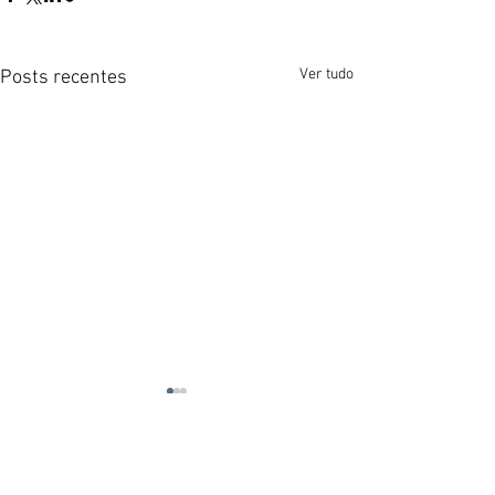
Ver tudo
Posts recentes
Contacte-nos:
Sede:
Rua Dr. Roberto Frias, s/n,
4200-465 Porto, Portugal