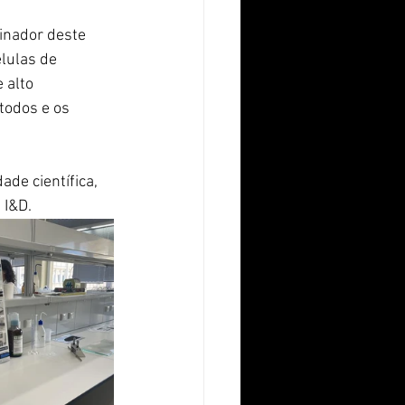
inador deste 
lulas de 
 alto 
todos e os 
de científica, 
 I&D.