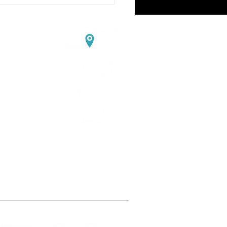
374
 projeto PT2030 com a
Asprela
 - BIOESSC
ortugal