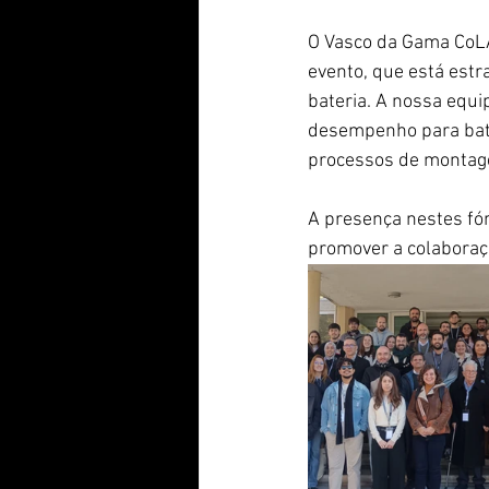
O Vasco da Gama CoLA
evento, que está estr
bateria. A nossa equi
desempenho para bater
processos de montage
A presença nestes fó
promover a colaboraçã